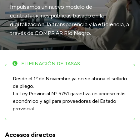
Impulsamos un nuevo modelo de
Presupuesto
contrataciones públicas basado en la
Boletín Oficial
digitalización, la transparencia y la eficiencia, a
través de COMPR.AR Río Negro.
Compras y licitaciones
Consulta de expedientes
Consulta de pago a proveedores
Convocatorias
ELIMINACIÓN DE TASAS
Intranet
Desde el 1º de Noviembre ya no se abona el sellado
Login
de pliego.
La Ley Provincial Nº 5751 garantiza un acceso más
económico y ágil para proveedores del Estado
provincial
Accesos directos